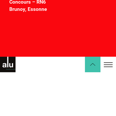
Concours – RN6
Brunoy, Essonne
Surface
Coût
Avancement / Livraison
2
53 237
m
5
k€
Concours
Architecte